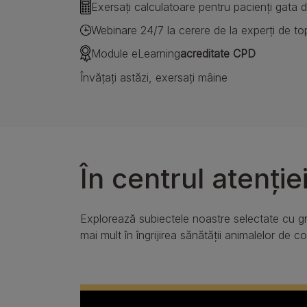
Exersați calculatoare pentru pacienți gata de
Webinare 24/7 la cerere de la experți de to
Module eLearning
acreditate CPD
Învățați astăzi, exersați mâine
În centrul atenție
Explorează subiectele noastre selectate cu gri
mai mult în îngrijirea sănătății animalelor de 