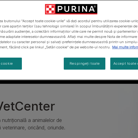
Vezi tot
itei
Vezi gama noastră de produse pentru pisici
a butonului "Accept toate cookie-urile" vă dați acordul pentru utilizarea cookie-urilo
r care aparțin terților (sau tehnologii similare) în scopul îmbunătățirii experienței d
ăsurării audienței, a colectării informațiilor utile care ne permit nouă și partenerilor
ame adaptate intereselor dumneavoastră. Aflați mai multe despre Nota de informare 
datelor cu caracter personal și salvați preferințele dumneavoastră printr-un simplu 
ent, făcând click pe linkul „Setări cookie” de pe website-ul nostru.
Mai multe infor
i cookie
Respingeți toate
Accept toate 
 VetCenter
nutrițională a animalelor de
i veterinare, oricând, oriunde.