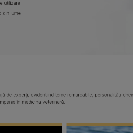
 utilizare
p din lume
i
jă de experți, evidențiind teme remarcabile, personalități-chei
companie în medicina veterinară.