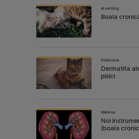
eLearning
Boala cronic
Publicație
Dermatita ale
pisici
Webinar
Noi instrume
g
(boala cronic
a cronică renală