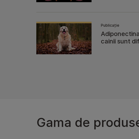
A
Publicație
Adiponectina
cainii sunt dif
Gama de produs