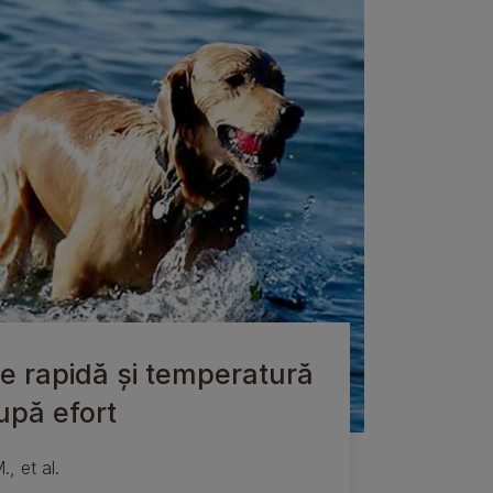
e rapidă și temperatură
upă efort
, et al.