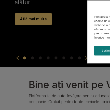
Vezi gama noastră de produse pentru câini
Suferința în tăcere: Abordarea triad
cronice la pisici.
Prin apăsare
cookie-urilo
website, a m
oferim recl
Vizionează acum
prelucrarea 
în orice mom
Setăr
Bine ați venit pe
Platforma ta de auto-învățare pentru educația 
companie. Gratuit pentru toate echipele clinici