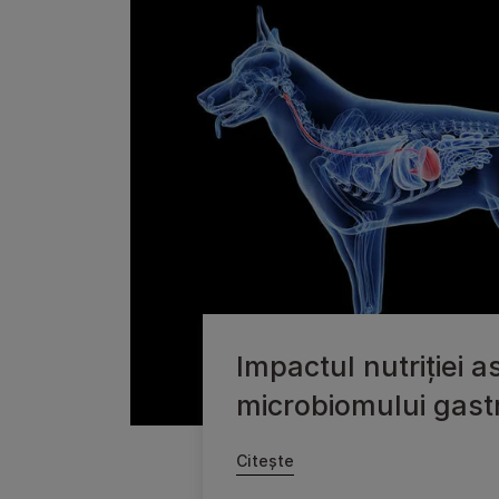
Impactul nutriției 
microbiomului gastr
Citește