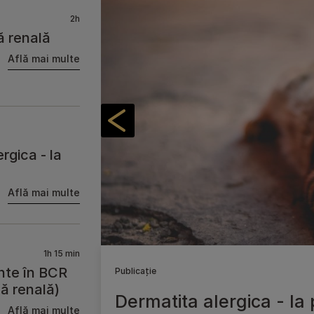
2h
ă renală
Află mai multe
rgica - la
Află mai multe
1h 15 min
nte în BCR
Publicație
2h
ă renală)
Dermatita alergica - la p
Află mai multe