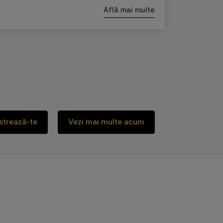
Află mai multe
istrează-te
Vezi mai multe acum