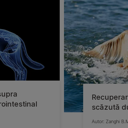
asupra
Recuperar
ointestinal
scăzută d
Autor: Zanghi B.M.