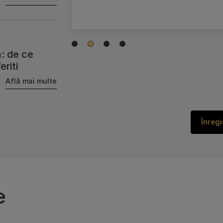
flă mai multe
1
2
3
4
: de ce
eriti
Află mai multe
Înreg
e