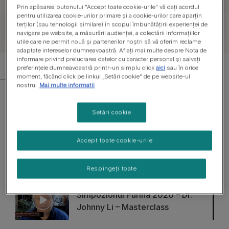
pentru a vă face viața de profesionist veterinar
Prin apăsarea butonului "Accept toate cookie-urile" vă dați acordul
mult mai ușoară.
pentru utilizarea cookie-urilor primare și a cookie-urilor care aparțin
terților (sau tehnologii similare) în scopul îmbunătățirii experienței de
navigare pe website, a măsurării audienței, a colectării informațiilor
utile care ne permit nouă și partenerilor noștri să vă oferim reclame
adaptate intereselor dumneavoastră. Aflați mai multe despre Nota de
informare privind prelucrarea datelor cu caracter personal și salvați
preferințele dumneavoastră printr-un simplu click
aici
sau în orice
moment, făcând click pe linkul „Setări cookie” de pe website-ul
nostru.
Mai multe informatii
Ghidul produsului vet
Instrumente practi
Setări cookie
INTERVIU
Simpozionul Purina 2020 – Dr.
Accept toate cookie-urile
Stephen Ettinger – Masterclass
Respingeți toate
INTERVIU
Simpozionul Purina 2020 – Dr.
Johnny Li – Masterclass