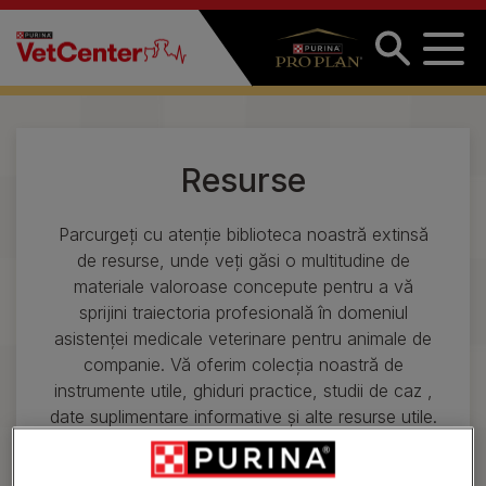
Sari la conținutul principal
Resurse
Parcurgeți cu atenție biblioteca noastră extinsă
de resurse, unde veți găsi o multitudine de
materiale valoroase concepute pentru a vă
sprijini traiectoria profesională în domeniul
asistenței medicale veterinare pentru animale de
companie. Vă oferim colecția noastră de
instrumente utile, ghiduri practice, studii de caz ,
date suplimentare informative și alte resurse utile.
Compilată de experți în domeniu, biblioteca
noastră de resurse este destinația dvs. preferată