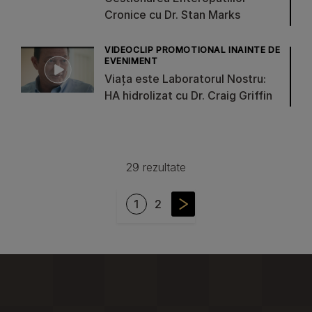
Cronice cu Dr. Stan Marks
VIDEOCLIP PROMOTIONAL INAINTE DE
EVENIMENT
Viața este Laboratorul Nostru:
HA hidrolizat cu Dr. Craig Griffin
Paginație
29 rezultate
Pagina curentă
Pagina
1
2