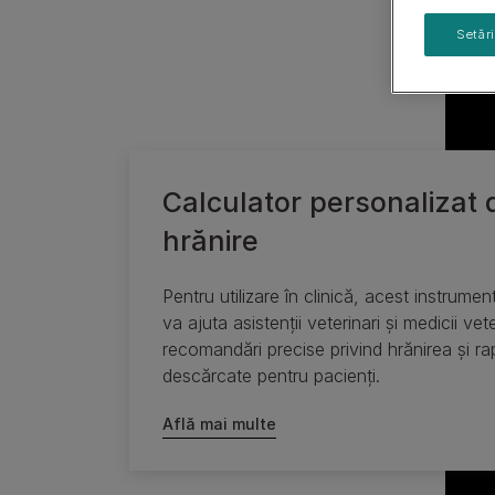
Vezi gama noastră de produse pentru câini
Setăr
Calculator personalizat 
hrănire
Pentru utilizare în clinică, acest instrument
va ajuta asistenții veterinari și medicii vet
recomandări precise privind hrănirea și ra
descărcate pentru pacienți.
Află mai multe