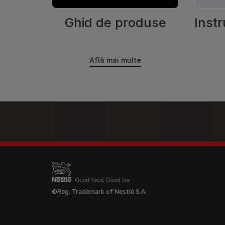
Ghid de produse
Inst
Află mai multe
Legal 
©Reg. Trademark of Nestlé S.A.