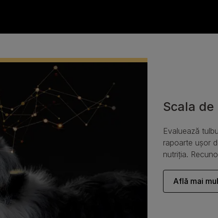
Scala de
Evaluează tulbură
rapoarte ușor de
nutriția. Recu
Află mai mu