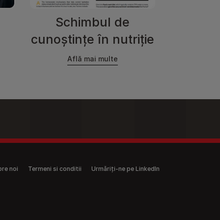
Schimbul de
cunoștințe în nutriție
Află mai multe
re noi
Termeni si conditii
Urmăriți-ne pe LinkedIn