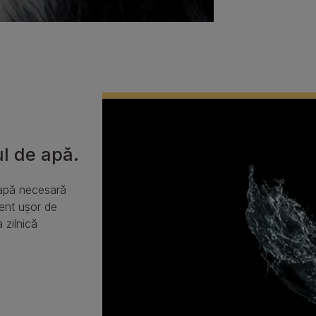
l de apă.
apă necesară 
ent ușor de 
 zilnică 