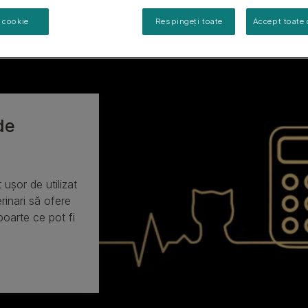
Vezi tot
Vezi gama noastră de produse pentru pisici
i cookie
Respingeți toate
Accept toate 
de
 ușor de utilizat
erinari să ofere
poarte ce pot fi