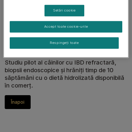
Setări cookie
Accept toate cookie-urile
Respingeți toate
Studiu pilot al câinilor cu IBD refractară,
biopsii endoscopice și hrăniți timp de 10
săptămâni cu o dietă hidrolizată disponibilă
în comerț.
Înapoi